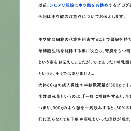
以前、
シロアリ駆除にホウ酸をお勧め
するブログ
今回はホウ酸の注意点についてお伝えします。
ホウ酸は細胞の代謝を阻害することで腎臓を持
単細胞生物を駆除する事に役立ち、腎臓をもつ哺
という事をお伝えしましたが、ではまったく哺乳
というと、そうではありません。
大体60ｋｇの成人男性の半数致死量が300ｇです
半数致死量というのは、「一度に摂取をすると、半数
つまり、300ｇのホウ酸を一気飲みすると、５０％
死に至らなくても下痢や嘔吐といった症状が現れ