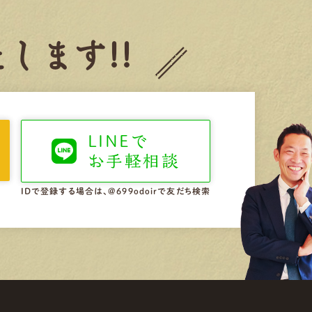
します!!
LINEで
お手軽相談
IDで登録する場合は、@699odoirで友だち検索