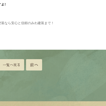
よ！
塗装なら安心と信頼のみわ建装まで！
前へ
一覧へ戻る