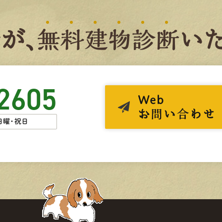
者
が、
無
料
建
物
診
断
いた
2605
Web
お問い合わせ
日曜・祝日