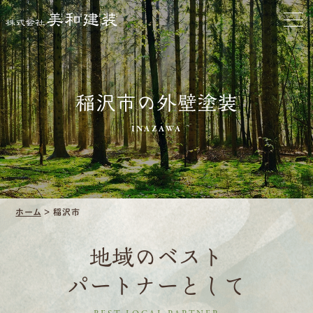
口コミ・レビュー紹介
会社案内
稲沢市の外壁塗装
INAZAWA
採用情報
募集要項
ホーム
>
稲沢市
先輩インタビュー
地域のベスト
エントリー
パートナーとして