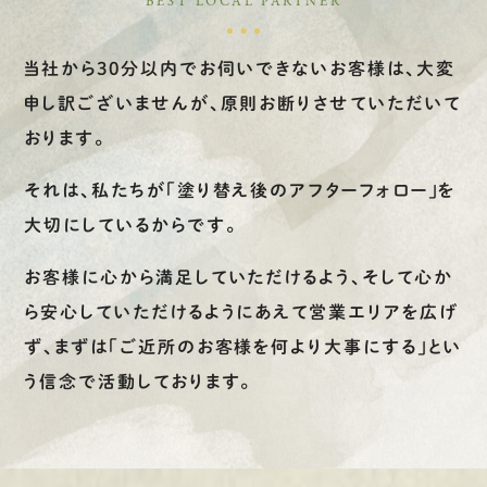
BEST LOCAL PARTNER
有
資
格
者
が、
無
料
建
物
診
断
いたします!!
0120-44-2605
当社から30分以内でお伺いできないお客様は、
大変
申し訳ございませんが、原則お断りさせていただいて
営業時間 8:00−18:00 ｜
定休日 日曜・祝日
おります。
それは、私たちが「塗り替え後のアフターフォロー」を
Web
お問い合わせ
大切にしているからです。
お客様に心から満足していただけるよう、
そして心か
LINEで
お手軽相談
ら安心していただけるようにあえて営業エリアを広げ
ず、
まずは「ご近所のお客様を何より大事にする」とい
う信念で活動しております。