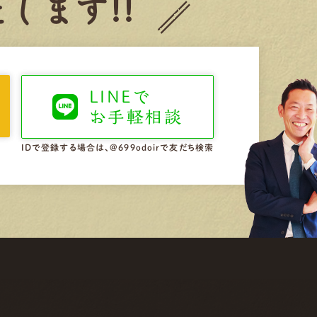
します!!
LINEで
お手軽相談
IDで登録する場合は、@699odoirで友だち検索