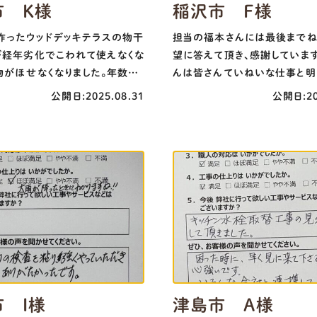
市 K様
稲沢市 F様
作ったウッドデッキテラスの物干
担当の福本さんには最後までね
が経年劣化でこわれて使えなくな
望に答えて頂き、感謝していま
物がほせなくなりました。年数も
んは皆さんていねいな仕事と明
るので、そこだけ交換するのは無
で毎日楽しくて、仕上りにも満足
公開日:2025.08.31
公開日:20
らめていました。全国にある大
す。
センターもそこだけ変えるのは出
言われましたが、みわ建装さんに
らすぐに来て下さり、とても使いや
竿掛けになりました。ありがとう
た。
 I様
津島市 A様