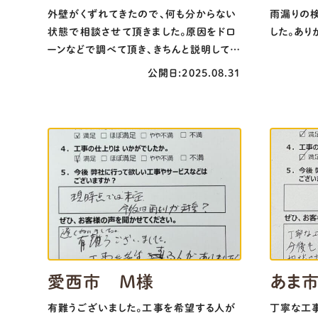
外壁がくずれてきたので、何も分からない
雨漏りの
状態で相談させて頂きました。原因をドロ
した。あり
ーンなどで調べて頂き、きちんと説明してく
れて、根本的な所も修理して頂いてとても
公開日:2025.08.31
安心でしたし感謝しています。外壁塗装も
とてもきれいで良かったです。本当にあり
がとうございました。部屋の間仕切り工事
もとてもきれいな仕上がりでした。ありがと
うございました。
愛西市 M様
あま
有難うございました。工事を希望する人が
丁寧な工