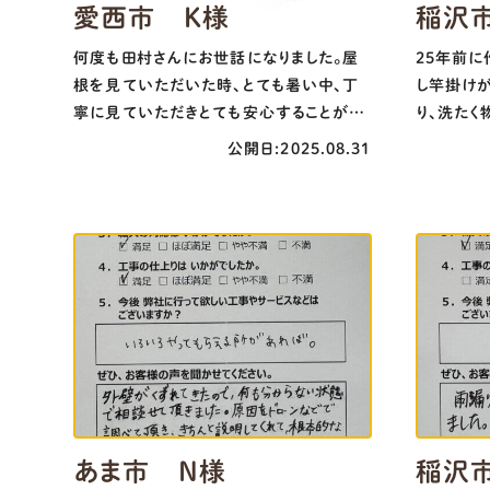
愛西市 K様
稲沢
何度も田村さんにお世話になりました。屋
25年前に
根を見ていただいた時、とても暑い中、丁
し竿掛け
寧に見ていただきとても安心することがで
り、洗たく
きました。築45年の古い住みにくい家でし
経ってい
公開日:2025.08.31
たが、田村さんのお蔭で少し住みやすくな
理だとあき
りました。本当にありがとうございました。
手ホーム
来ないと
telした
すい物干し
ございまし
あま市 N様
稲沢市