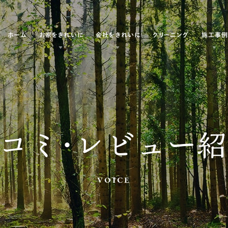
ホーム
お家をきれいに
会社をきれいに
クリーニング
施工事
コミ・レビュー
VOICE