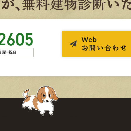
者
が、
無
料
建
物
診
断
いた
2605
Web
お問い合わせ
日曜・祝日