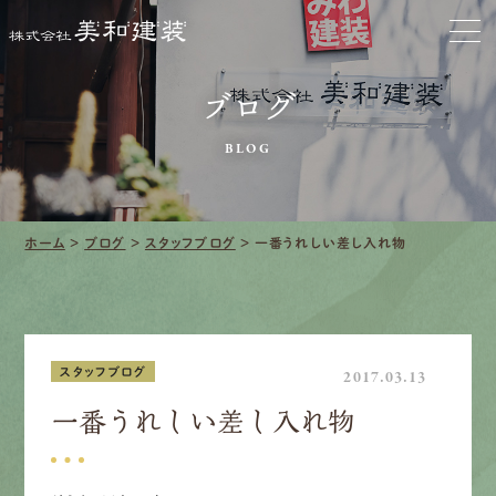
お家をきれいに
会社をきれいに
ブログ
クリーニング
BLOG
施工事例
口コミ・レビュー紹介
ホーム
>
ブログ
>
スタッフブログ
>
一番うれしい差し入れ物
会社案内
スタッフブログ
2017.03.13
一番うれしい差し入れ物
採用情報
募集要項