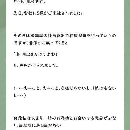
どうも！川出です。
先日、弊社にＳ様がご来社されました。
先輩インタビュー
エントリー
その日は建築課の社員総出で在庫整理を行っていたの
ですが、倉庫から戻ってくると
「あ！川出さんですよね！」
有
資
格
者
が、
無
料
建
物
診
断
いたします!!
0120-44-2605
と、声をかけられました。
営業時間 8:00−18:00 ｜
（・・・えーっと、えーっと、Ｏ様じゃないし、Ｉ様でもない
定休日 日曜・祝日
し・・・）
Web
お問い合わせ
普段私はあまり一般のお客様とお会いする機会が少な
く、事務所に居る事が多い