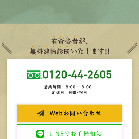
有
資
格
者
が、
無
料
建
物
診
断
いたします!!
0120-44-2605
営業時間 8:00−18:00 ｜
定休日 日曜・祝日
Web
お問い合わせ
LINEで
お手軽相談