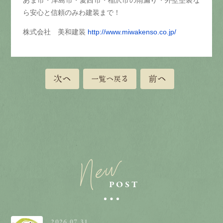
あま市・津島市・愛西市・稲沢市の雨漏り・外壁塗装な
ら安心と信頼のみわ建装まで！
株式会社 美和建装
http://www.miwakenso.co.jp/
次へ
前へ
一覧へ戻る
New
POST
2026.07.31