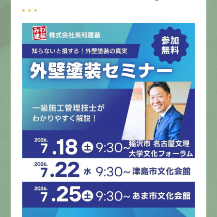
募集要項
先輩インタビュー
エントリー
有
資
格
者
が、
無
料
建
物
診
断
いたします!!
0120-44-2605
営業時間 8:00−18:00 ｜
定休日 日曜・祝日
Web
お問い合わせ