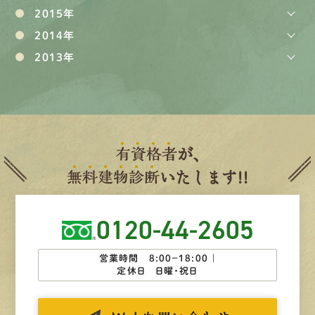
2015年
2014年
2013年
有
資
格
者
が、
無
料
建
物
診
断
いたします!!
0120-44-2605
営業時間 8:00−18:00 ｜
定休日 日曜・祝日