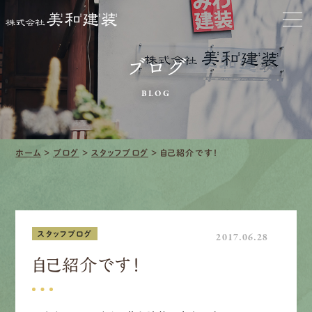
お家をきれいに
ブログ
会社をきれいに
BLOG
クリーニング
施工事例
ホーム
>
ブログ
>
スタッフブログ
>
自己紹介です！
口コミ・レビュー紹介
会社案内
スタッフブログ
2017.06.28
自己紹介です！
採用情報