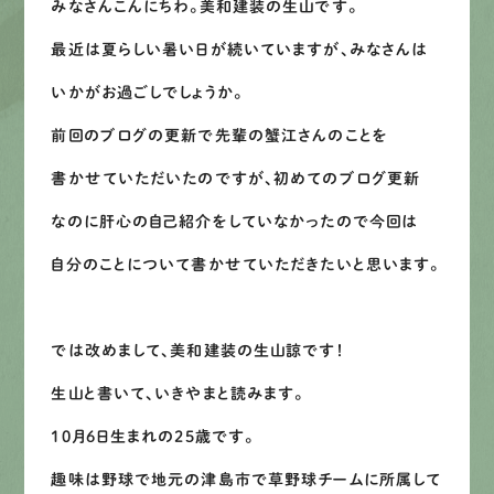
みなさんこんにちわ。美和建装の生山です。
募集要項
最近は夏らしい暑い日が続いていますが、みなさんは
いかがお過ごしでしょうか。
先輩インタビュー
前回のブログの更新で先輩の蟹江さんのことを
エントリー
書かせていただいたのですが、初めてのブログ更新
なのに肝心の自己紹介をしていなかったので今回は
有
資
格
者
が、
無
料
建
物
診
断
いたします!!
自分のことについて書かせていただきたいと思います。
0120-44-2605
では改めまして、美和建装の生山諒です！
営業時間 8:00−18:00 ｜
定休日 日曜・祝日
生山と書いて、いきやまと読みます。
10月6日生まれの25歳です。
Web
お問い合わせ
趣味は野球で地元の津島市で草野球チームに所属して