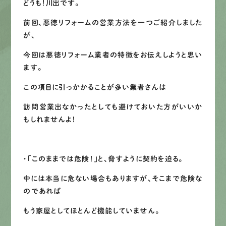
どうも！川出です。
募集要項
前回、悪徳リフォームの営業方法を一つご紹介しました
先輩インタビュー
が、
今回は悪徳リフォーム業者の特徴をお伝えしようと思い
エントリー
ます。
この項目に引っかかることが多い業者さんは
有
資
格
者
が、
無
料
建
物
診
断
いたします!!
訪問営業出なかったとしても避けておいた方がいいか
0120-44-2605
もしれませんよ！
営業時間 8:00−18:00 ｜
・「このままでは危険！」と、脅すように契約を迫る。
定休日 日曜・祝日
中には本当に危ない場合もありますが、そこまで危険な
のであれば
Web
お問い合わせ
もう家屋としてほとんど機能していません。