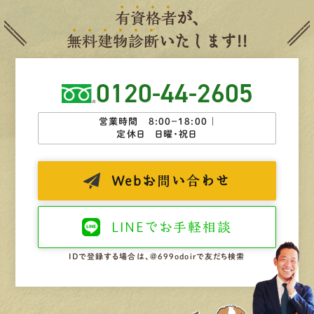
有
資
格
者
が、
無
料
建
物
診
断
いたします!!
0120-44-2605
営業時間 8:00−18:00 ｜
定休日 日曜・祝日
Web
お問い合わせ
LINEで
お手軽相談
IDで登録する場合は、@699odoirで友だち検索