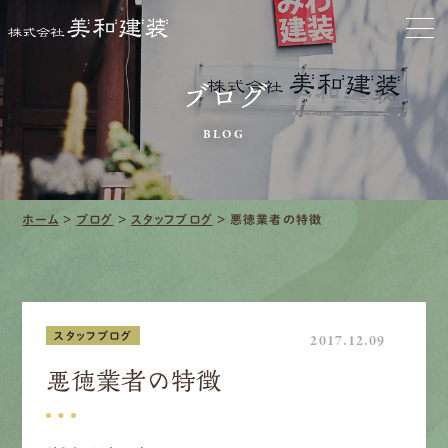
お家をきれいに
会社をきれいに
ブログ
クリーニング
BLOG
施工事例
ホーム
>
ブログ
>
スタッフブログ
>
悪徳業者の特徴
口コミ・レビュー紹介
会社案内
スタッフブログ
2017.12.09
悪徳業者の特徴
採用情報