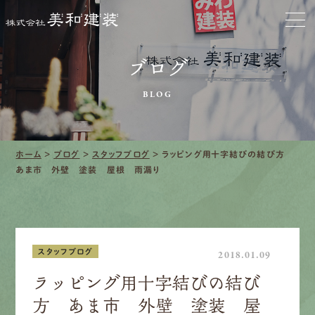
お家をきれいに
ブログ
会社をきれいに
BLOG
クリーニング
施工事例
ホーム
>
ブログ
>
スタッフブログ
>
ラッピング用十字結びの結び方
あま市 外壁 塗装 屋根 雨漏り
口コミ・レビュー紹介
会社案内
スタッフブログ
2018.01.09
ラッピング用十字結びの結び
方 あま市 外壁 塗装 屋
採用情報