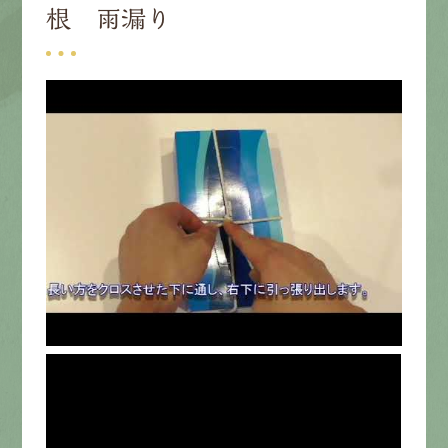
根 雨漏り
募集要項
先輩インタビュー
エントリー
有
資
格
者
が、
無
料
建
物
診
断
いたします!!
0120-44-2605
営業時間 8:00−18:00 ｜
定休日 日曜・祝日
Web
お問い合わせ