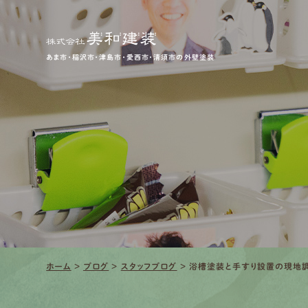
あま市・稲沢市・津島市・愛西市・清須市の外壁塗装
ホーム
>
ブログ
>
スタッフブログ
>
浴槽塗装と手すり設置の現地調