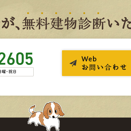
者
が、
無
料
建
物
診
断
いた
2605
Web
お問い合わせ
日曜・祝日