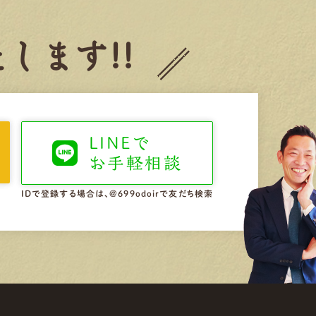
します!!
LINEで
お手軽相談
IDで登録する場合は、@699odoirで友だち検索