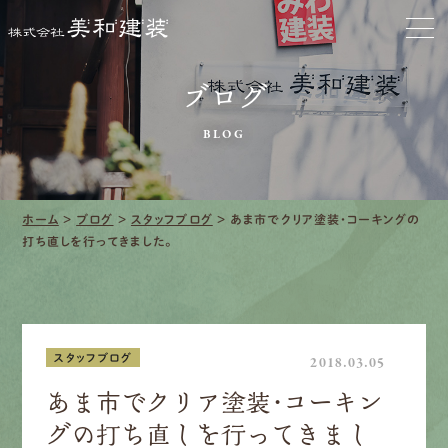
お家をきれいに
ブログ
会社をきれいに
BLOG
クリーニング
施工事例
ホーム
>
ブログ
>
スタッフブログ
>
あま市でクリア塗装・コーキングの
打ち直しを行ってきました。
口コミ・レビュー紹介
会社案内
スタッフブログ
2018.03.05
あま市でクリア塗装・コーキン
グの打ち直しを行ってきまし
採用情報