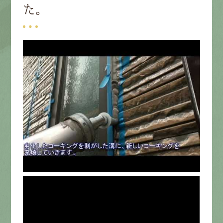
た。
募集要項
先輩インタビュー
エントリー
有
資
格
者
が、
無
料
建
物
診
断
いたします!!
0120-44-2605
営業時間 8:00−18:00 ｜
定休日 日曜・祝日
Web
お問い合わせ