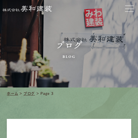
クリーニング
施工事例
口コミ・レビュー紹介
ブログ
BLOG
会社案内
ホーム
>
ブログ
>
Page 3
採用情報
募集要項
先輩インタビュー