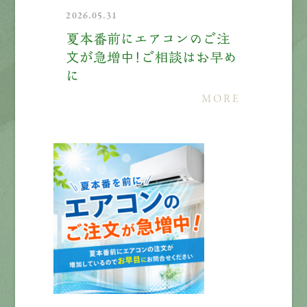
2026.05.31
エントリー
夏本番前にエアコンのご注
文が急増中！ご相談はお早め
に
有
資
格
者
が、
無
料
建
物
診
断
いたします!!
0120-44-2605
MORE
営業時間 8:00−18:00 ｜
定休日 日曜・祝日
Web
お問い合わせ
LINEで
お手軽相談