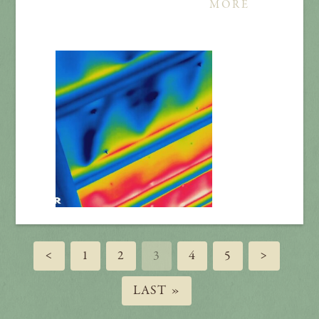
MORE
<
1
2
3
4
5
>
LAST »