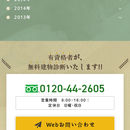
2014年
2013年
有
資
格
者
が、
無
料
建
物
診
断
いたします!!
0120-44-2605
営業時間 8:00−18:00 ｜
定休日 日曜・祝日
Web
お問い合わせ