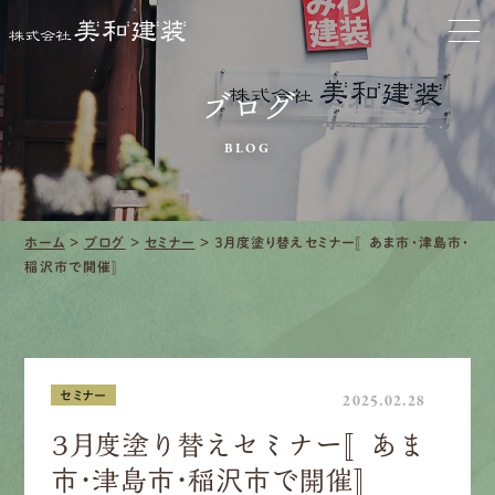
お家をきれいに
会社をきれいに
ブログ
BLOG
クリーニング
施工事例
ホーム
>
ブログ
>
セミナー
>
３月度塗り替えセミナー〚あま市・津島市・
稲沢市で開催〛
口コミ・レビュー紹介
会社案内
セミナー
2025.02.28
３月度塗り替えセミナー〚あま
採用情報
市・津島市・稲沢市で開催〛