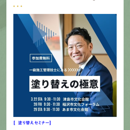
募集要項
先輩インタビュー
エントリー
有
資
格
者
が、
無
料
建
物
診
断
いたします!!
0120-44-2605
営業時間 8:00−18:00 ｜
定休日 日曜・祝日
Web
お問い合わせ
〚塗り替えセミナー〛