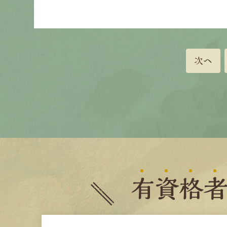
次へ
有
資
格