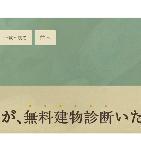
前へ
一覧へ戻る
者
が、
無
料
建
物
診
断
いた