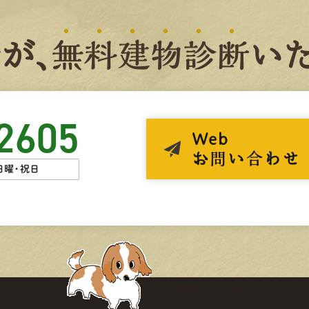
者
が、
無
料
建
物
診
断
いた
2605
Web
お問い合わせ
日曜・祝日