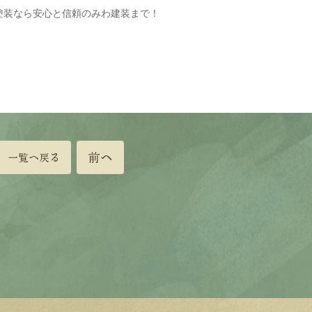
塗装なら安心と信頼のみわ建装まで！
前へ
一覧へ戻る