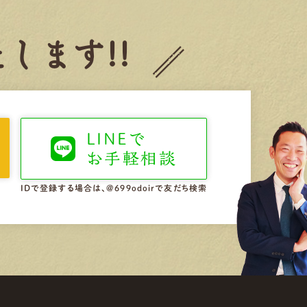
します!!
LINEで
お手軽相談
IDで登録する場合は、@699odoirで友だち検索