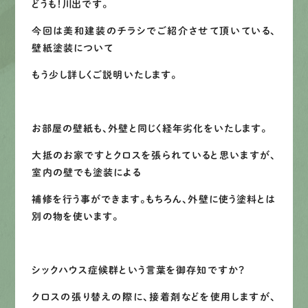
どうも！川出です。
募集要項
今回は美和建装のチラシでご紹介させて頂いている、
壁紙塗装について
先輩インタビュー
もう少し詳しくご説明いたします。
エントリー
お部屋の壁紙も、外壁と同じく経年劣化をいたします。
大抵のお家ですとクロスを張られていると思いますが、
有
資
格
者
が、
無
料
建
物
診
断
いたします!!
室内の壁でも塗装による
0120-44-2605
補修を行う事ができます。もちろん、外壁に使う塗料とは
別の物を使います。
営業時間 8:00−18:00 ｜
定休日 日曜・祝日
シックハウス症候群という言葉を御存知ですか？
Web
お問い合わせ
クロスの張り替えの際に、接着剤などを使用しますが、