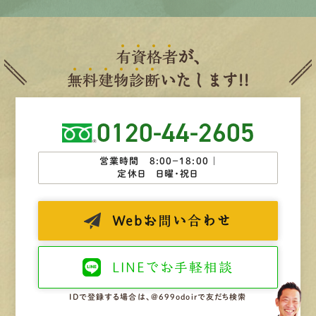
有
資
格
者
が、
無
料
建
物
診
断
いたします!!
0120-44-2605
営業時間 8:00−18:00 ｜
定休日 日曜・祝日
Web
お問い合わせ
LINEで
お手軽相談
IDで登録する場合は、@699odoirで友だち検索