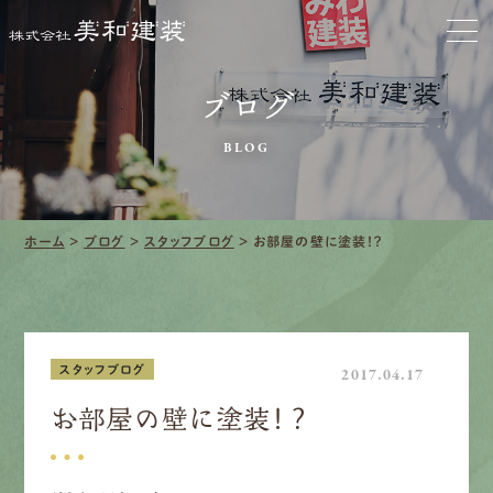
お家をきれいに
ブログ
会社をきれいに
BLOG
クリーニング
施工事例
ホーム
>
ブログ
>
スタッフブログ
>
お部屋の壁に塗装！？
口コミ・レビュー紹介
会社案内
スタッフブログ
2017.04.17
お部屋の壁に塗装！？
採用情報