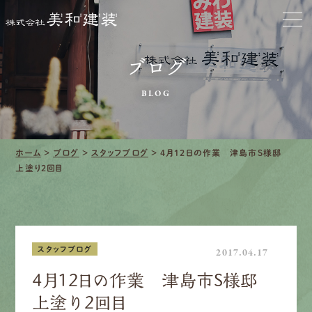
お家をきれいに
ブログ
会社をきれいに
BLOG
クリーニング
施工事例
ホーム
>
ブログ
>
スタッフブログ
>
4月12日の作業 津島市S様邸
上塗り2回目
口コミ・レビュー紹介
会社案内
スタッフブログ
2017.04.17
4月12日の作業 津島市S様邸
上塗り2回目
採用情報