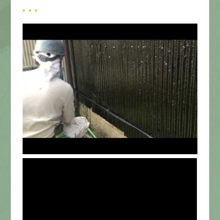
募集要項
先輩インタビュー
エントリー
有
資
格
者
が、
無
料
建
物
診
断
いたします!!
0120-44-2605
営業時間 8:00−18:00 ｜
定休日 日曜・祝日
Web
お問い合わせ