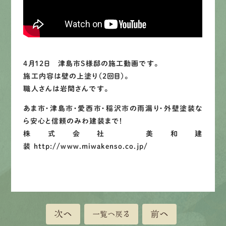
LINEで
お手軽相談
4月12日 津島市S様邸の施工動画です。
施工内容は壁の上塗り（2回目）。
職人さんは岩間さんです。
あま市・津島市・愛西市・稲沢市の雨漏り・外壁塗装な
ら安心と信頼のみわ建装まで！
株式会社 美和建
装 http://www.miwakenso.co.jp/
次へ
前へ
一覧へ戻る