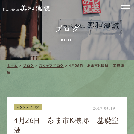
お家をきれいに
ブログ
会社をきれいに
BLOG
クリーニング
施工事例
ホーム
>
ブログ
>
スタッフブログ
>
4月26日 あま市K様邸 基礎塗
装
口コミ・レビュー紹介
会社案内
スタッフブログ
2017.05.19
4月26日 あま市K様邸 基礎塗
装
採用情報