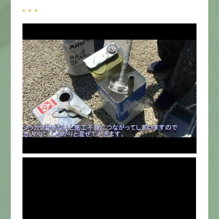
募集要項
先輩インタビュー
エントリー
有
資
格
者
が、
無
料
建
物
診
断
いたします!!
0120-44-2605
営業時間 8:00−18:00 ｜
定休日 日曜・祝日
Web
お問い合わせ