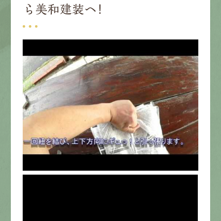
ら美和建装へ！
募集要項
先輩インタビュー
エントリー
有
資
格
者
が、
無
料
建
物
診
断
いたします!!
0120-44-2605
営業時間 8:00−18:00 ｜
定休日 日曜・祝日
Web
お問い合わせ