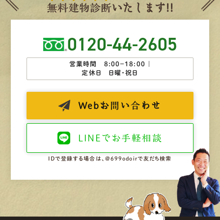
無
料
建
物
診
断
いたします!!
0120-44-2605
営業時間 8:00−18:00 ｜
定休日 日曜・祝日
Web
お問い合わせ
LINEで
お手軽相談
IDで登録する場合は、@699odoirで友だち検索