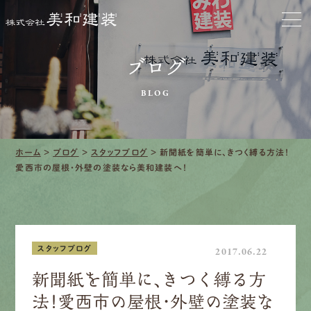
お家をきれいに
ブログ
会社をきれいに
BLOG
クリーニング
施工事例
ホーム
>
ブログ
>
スタッフブログ
>
新聞紙を簡単に、きつく縛る方法！
愛西市の屋根・外壁の塗装なら美和建装へ！
口コミ・レビュー紹介
会社案内
スタッフブログ
2017.06.22
新聞紙を簡単に、きつく縛る方
法！愛西市の屋根・外壁の塗装な
採用情報