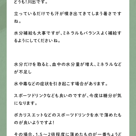
どうも！川出です。
募集要項
立っているだけでも汗が噴き出てきてしまう暑さです
ね。
先輩インタビュー
水分補給も大事ですが、ミネラルもバランスよく補給す
るようにしてくださいね。
エントリー
水分だけを取ると、血中の水分量が増え、ミネラルなど
有
資
格
者
が、
無
料
建
物
診
断
いたします!!
が不足し
0120-44-2605
水中毒などの症状を引き起こす場合があります。
スポーツドリンクなども良いのですが、今度は糖分が気
営業時間 8:00−18:00 ｜
になります。
定休日 日曜・祝日
ポカリスエットなどのスポーツドリンクを水で薄めたも
のが良いようですよ！
Web
お問い合わせ
その場合、1.5～2倍程度に薄めたものが一番ちょうど