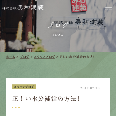
お家をきれいに
ブログ
会社をきれいに
BLOG
クリーニング
施工事例
ホーム
>
ブログ
>
スタッフブログ
>
正しい水分補給の方法！
口コミ・レビュー紹介
会社案内
スタッフブログ
2017.07.20
正しい水分補給の方法！
採用情報