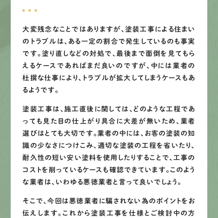
募集要項
大変残念なことではありますが、塗装工事による住まい
先輩インタビュー
のトラブルは、ある一定の割合で発生しているのも事実
です。塗り直しなどの対処で、最後まで面倒を見てもら
エントリー
えるケースであればまだ良いのですが、中には業者の
杜撰な仕事により、トラブルが拡大してしまうケースもあ
るようです。
有
資
格
者
が、
無
料
建
物
診
断
いたします!!
塗装工事は、施工直後に関しては、どのような工程であ
0120-44-2605
っても見た目の仕上がり具合に大差が無いため、業者
選びはとても大切です。業者の中には、お客の塗装の知
営業時間 8:00−18:00 ｜
識の少なさにつけこみ、適切な塗装の工程を省いたり、
定休日 日曜・祝日
耐久性の短い安い塗料を使用したりすることで、工事の
コストを削っているケースも確認できています。このよう
な業者は、いわゆる悪徳業者と言って良いでしょう。
Web
お問い合わせ
そこで、今回は悪徳業者に騙されない為のポイントをお
伝えします。これから塗装工事を仕様とご検討中の方