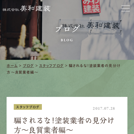
お家をきれいに
会社をきれいに
ブログ
クリーニング
BLOG
施工事例
ホーム
>
ブログ
>
スタッフブログ
>
騙されるな！塗装業者の見分け
口コミ・レビュー紹介
方〜良質業者編〜
会社案内
スタッフブログ
2017.07.28
騙されるな！塗装業者の見分け
採用情報
方〜良質業者編〜