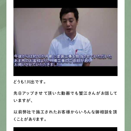
募集要項
先輩インタビュー
エントリー
有
資
格
者
が、
無
料
建
物
診
断
いたします!!
0120-44-2605
どうも！川出です。
営業時間 8:00−18:00 ｜
先日アップさせて頂いた動画でも蟹江さんがお話して
定休日 日曜・祝日
いますが、
以前弊社で施工されたお客様からいろんな御相談を頂
Web
お問い合わせ
くことがあります。