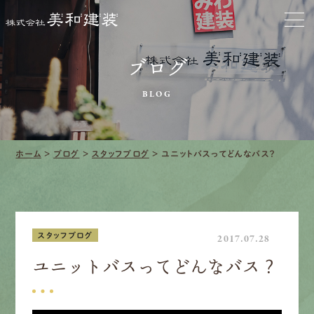
お家をきれいに
会社をきれいに
ブログ
クリーニング
BLOG
施工事例
ホーム
>
ブログ
>
スタッフブログ
>
ユニットバスってどんなバス？
口コミ・レビュー紹介
会社案内
スタッフブログ
2017.07.28
ユニットバスってどんなバス？
採用情報