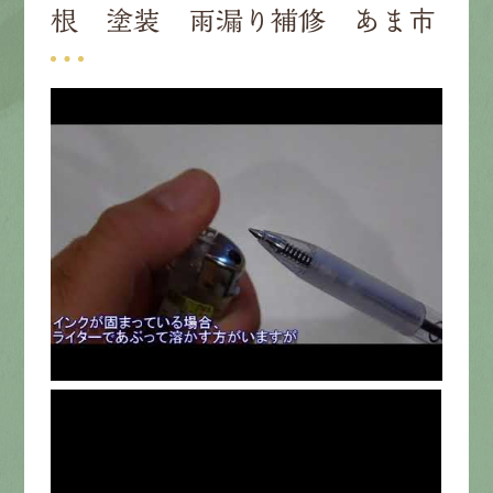
根 塗装 雨漏り補修 あま市
募集要項
先輩インタビュー
エントリー
有
資
格
者
が、
無
料
建
物
診
断
いたします!!
0120-44-2605
営業時間 8:00−18:00 ｜
定休日 日曜・祝日
Web
お問い合わせ