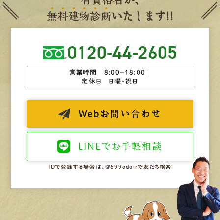
無
料
建
物
診
断
いたします!!
0120-44-2605
営業時間 8:00−18:00 ｜
定休日 日曜・祝日
Web
お問い合わせ
LINEで
お手軽相談
IDで登録する場合は、@699odoirで友だち検索