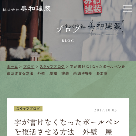
お家をきれいに
ブログ
会社をきれいに
BLOG
クリーニング
施工事例
ホーム
>
ブログ
>
スタッフブログ
>
字が書けなくなったボールペンを
復活させる方法 外壁 屋根 塗装 雨漏り補修 あま市
口コミ・レビュー紹介
会社案内
スタッフブログ
2017.10.03
字が書けなくなったボールペン
を復活させる方法 外壁 屋
採用情報