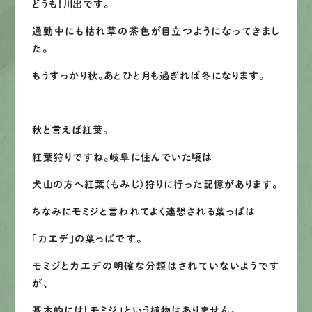
どうも！川出です。
募集要項
通勤中にも枯れ草の茶色が目立つようになってきまし
た。
先輩インタビュー
もうすっかり秋。あとひと月も過ぎれば冬になります。
エントリー
秋と言えば紅葉。
紅葉狩りですね。岐阜に住んでいた頃は
有
資
格
者
が、
無
料
建
物
診
断
いたします!!
0120-44-2605
犬山の方へ紅葉（もみじ）狩りに行った記憶があります。
ちなみにモミジと言われてよく連想される葉っぱは
営業時間 8:00−18:00 ｜
「カエデ」の葉っぱです。
定休日 日曜・祝日
モミジとカエデの明確な分類はされていないようです
が、
Web
お問い合わせ
基本的には「モミジ」という植物はありません。