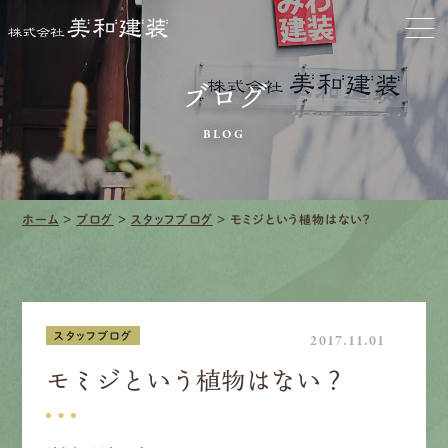
お家をきれいに
ブログ
会社をきれいに
BLOG
クリーニング
施工事例
ホーム
>
ブログ
>
スタッフブログ
>
モミジという植物はない？
口コミ・レビュー紹介
会社案内
スタッフブログ
2017.11.01
モミジという植物はない？
採用情報