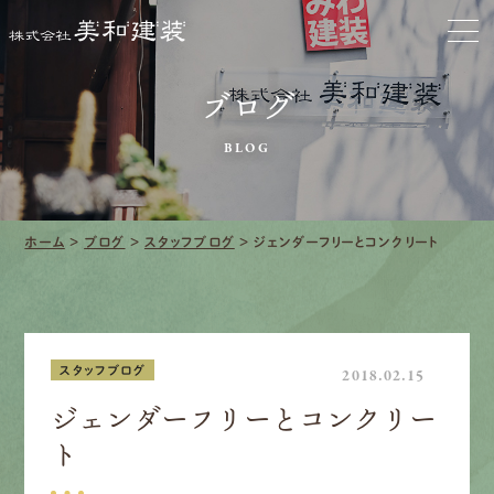
お家をきれいに
会社をきれいに
ブログ
クリーニング
BLOG
施工事例
ホーム
>
ブログ
>
スタッフブログ
>
ジェンダーフリーとコンクリート
口コミ・レビュー紹介
会社案内
スタッフブログ
2018.02.15
ジェンダーフリーとコンクリー
採用情報
ト