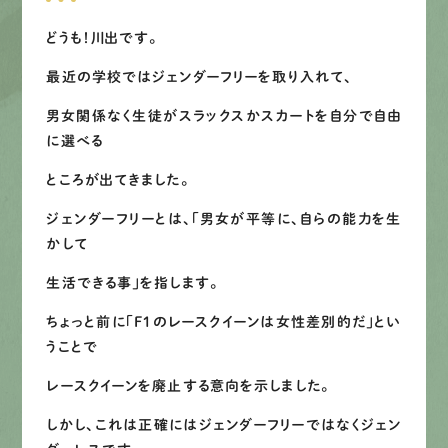
募集要項
どうも！川出です。
先輩インタビュー
最近の学校ではジェンダーフリーを取り入れて、
男女関係なく生徒がスラックスかスカートを自分で自由
エントリー
に選べる
ところが出てきました。
有
資
格
者
が、
無
料
建
物
診
断
いたします!!
ジェンダーフリーとは、「男女が平等に、自らの能力を生
0120-44-2605
かして
生活できる事」を指します。
営業時間 8:00−18:00 ｜
定休日 日曜・祝日
ちょっと前に「F１のレースクイーンは女性差別的だ」とい
うことで
レースクイーンを廃止する意向を示しました。
Web
お問い合わせ
しかし、これは正確にはジェンダーフリーではなくジェン