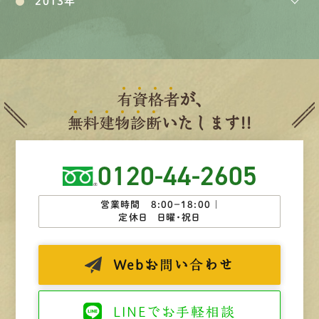
2013年
有
資
格
者
が、
無
料
建
物
診
断
いたします!!
0120-44-2605
営業時間 8:00−18:00 ｜
定休日 日曜・祝日
Web
お問い合わせ
LINEで
お手軽相談