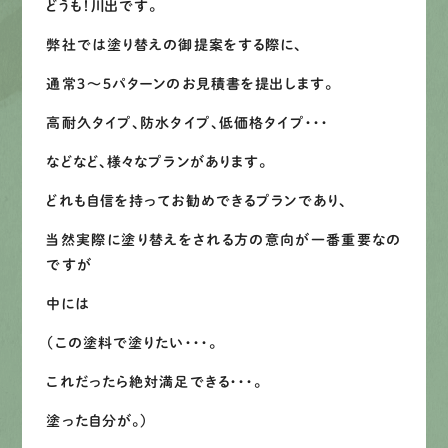
どうも！川出です。
募集要項
弊社では塗り替えの御提案をする際に、
通常３～５パターンのお見積書を提出します。
先輩インタビュー
高耐久タイプ、防水タイプ、低価格タイプ・・・
エントリー
などなど、様々なプランがあります。
どれも自信を持ってお勧めできるプランであり、
有
資
格
者
が、
無
料
建
物
診
断
いたします!!
当然実際に塗り替えをされる方の意向が一番重要なの
0120-44-2605
ですが
中には
営業時間 8:00−18:00 ｜
（この塗料で塗りたい・・・。
定休日 日曜・祝日
これだったら絶対満足できる・・・。
Web
お問い合わせ
塗った自分が。）