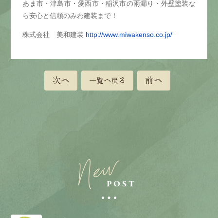
あま市・津島市・愛西市・稲沢市の雨漏り・外壁塗装な
ら安心と信頼のみわ建装まで！
株式会社 美和建装
http://www.miwakenso.co.jp/
次へ
前へ
一覧へ戻る
New
POST