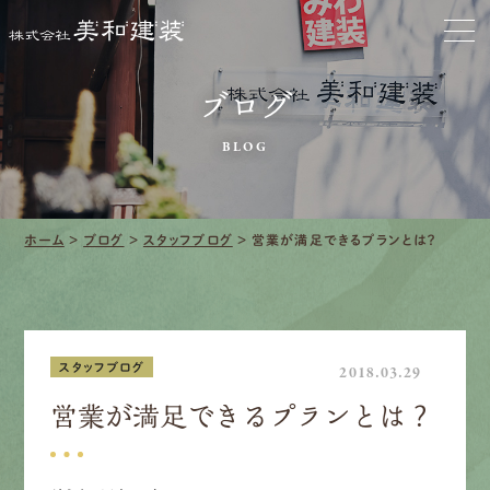
お家をきれいに
会社をきれいに
ブログ
BLOG
クリーニング
施工事例
ホーム
>
ブログ
>
スタッフブログ
>
営業が満足できるプランとは？
口コミ・レビュー紹介
会社案内
スタッフブログ
2018.03.29
営業が満足できるプランとは？
採用情報