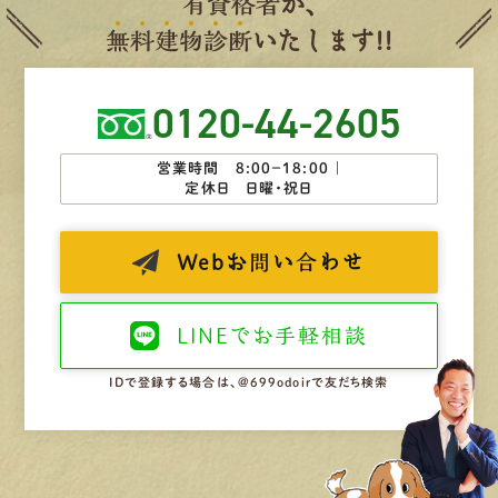
有
資
格
者
が、
無
料
建
物
診
断
いたします!!
0120-44-2605
営業時間 8:00−18:00 ｜
定休日 日曜・祝日
Web
お問い合わせ
LINEで
お手軽相談
IDで登録する場合は、@699odoirで友だち検索