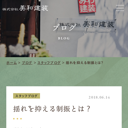
お家をきれいに
ブログ
会社をきれいに
BLOG
クリーニング
施工事例
ホーム
>
ブログ
>
スタッフブログ
>
揺れを抑える制振とは？
口コミ・レビュー紹介
会社案内
スタッフブログ
2018.06.14
揺れを抑える制振とは？
採用情報