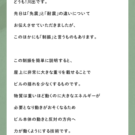
どうも！川出です。
募集要項
先日は「免震」と「耐震」の違いについて
お伝えさせていただきましたが、
先輩インタビュー
このほかにも「制振」と言うものもあります。
エントリー
この制振を簡単に説明すると、
有
資
格
者
が、
無
料
建
物
診
断
いたします!!
屋上に非常に大きな重りを載せることで
0120-44-2605
ビルの揺れを少なくするものです。
物質は重いほど動くのに大きなエネルギーが
営業時間 8:00−18:00 ｜
定休日 日曜・祝日
必要となり動きがおそくなるため
ビル本体の動きと反対の方向へ
Web
お問い合わせ
力が働くようにする技術です。