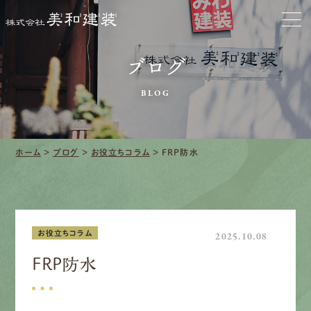
会社をきれいに
ブログ
クリーニング
BLOG
施工事例
口コミ・レビュー紹介
ホーム
>
ブログ
>
お役立ちコラム
>
FRP防水
会社案内
お役立ちコラム
2025.10.08
FRP防水
採用情報
募集要項