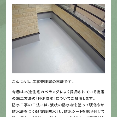
先輩インタビュー
エントリー
有
資
格
者
が、
無
料
建
物
診
断
いたします!!
0120-44-2605
営業時間 8:00−18:00 ｜
定休日 日曜・祝日
こんにちは、工事管理課の末廣です。
今回は木造住宅のベランダによく採用されている定番
Web
お問い合わせ
の施工方法の「FRP防水」についてご説明します。
防水工事の工法には、液状の防水材を塗って硬化させ
防水層をつくる「塗膜防水」と、防水シートを貼り付けて