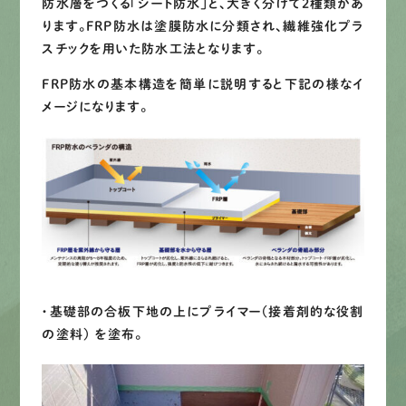
LINEで
お手軽相談
防水層をつくる「シート防水」と、大きく分けて2種類があ
ります。FRP防水は塗膜防水に分類され、繊維強化プラ
スチックを用いた防水工法となります。
FRP防水の基本構造を簡単に説明すると下記の様なイ
メージになります。
・基礎部の合板下地の上にプライマー（接着剤的な役割
の塗料） を塗布。