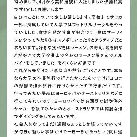
初めまして、4月から美和建装に入社しました伊藤和真
です！宜しくお願いします。
募集要項
自分のことについて少しお話しします。高校までサッカ
ー部に所属していて大学ではフットサルサークルをやっ
ていました。身体を動かす事が好きです。夏はサーフィ
先輩インタビュー
ンをやってみたり冬はスノボにいったりとアクティブだと
おもいます。好きな食べ物はラーメン、お寿司、焼き肉な
エントリー
どが好きで大学卒業まで名駅のラーメン屋さんでアル
バイトをしていました！それくらい好きです！
これから先やりたい事は海外旅行に行くことです。本当
有
資
格
者
が、
無
料
建
物
診
断
いたします!!
なら大学の卒業旅行で行きたかったんですけどコロナ
0120-44-2605
の影響で海外旅行に行けなかったので行きたいです。
行ってみたい場所はヨーロッパやオーストラリアなどに
行ってみたいです。ヨーロッパではお洒落な街や海外
営業時間 8:00−18:00 ｜
サッカーを観てみたいのとオーストラリアでは綺麗な海
定休日 日曜・祝日
でダイビングをしてみたいです。
社会人になってまだ1週間ちょっとしか経ってないです
が毎日が新しい事ばかりで一日一日があっという間に過
Web
お問い合わせ