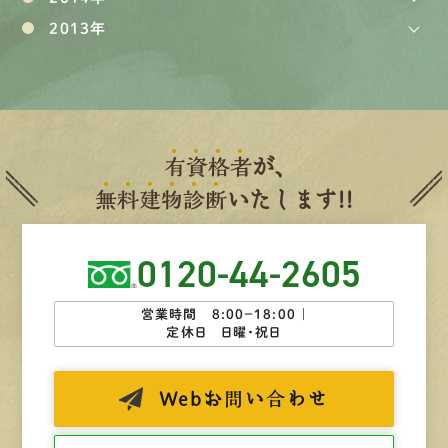
2013年
有
資
格
者
が、
無
料
建
物
診
断
いたします!!
0120-44-2605
営業時間 8:00−18:00 ｜
定休日 日曜・祝日
Web
お問い合わせ