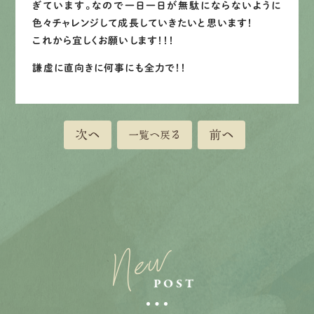
ぎています。なので一日一日が無駄にならないように
色々チャレンジして成長していきたいと思います！
これから宜しくお願いします！！！
LINEで
お手軽相談
謙虚に直向きに何事にも全力で！！
次へ
前へ
一覧へ戻る
New
POST