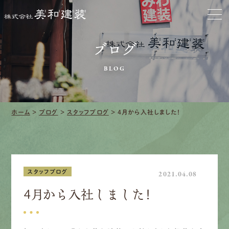
ホーム
お家をきれいに
ブログ
会社をきれいに
BLOG
クリーニング
施工事例
ホーム
>
ブログ
>
スタッフブログ
>
4月から入社しました！
口コミ・レビュー紹介
会社案内
スタッフブログ
2021.04.08
4月から入社しました！
採用情報