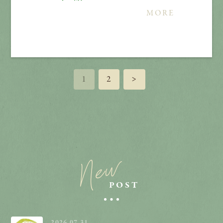
MORE
1
2
>
New
POST
2026.07.31