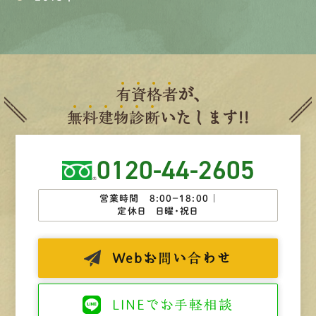
有
資
格
者
が、
無
料
建
物
診
断
いたします!!
0120-44-2605
営業時間 8:00−18:00 ｜
定休日 日曜・祝日
Web
お問い合わせ
LINEで
お手軽相談