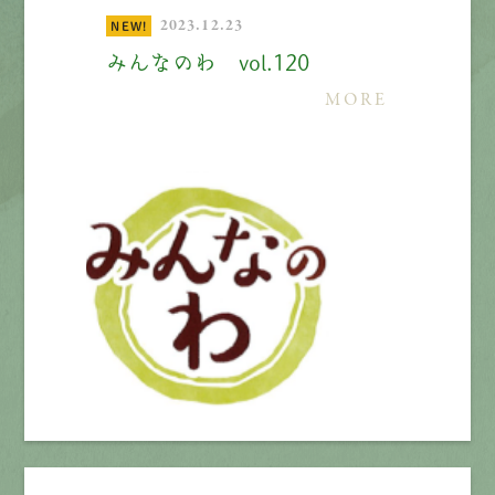
2023.12.23
NEW!
エントリー
みんなのわ vol.120
MORE
有
資
格
者
が、
無
料
建
物
診
断
いたします!!
0120-44-2605
営業時間 8:00−18:00 ｜
定休日 日曜・祝日
Web
お問い合わせ
LINEで
お手軽相談