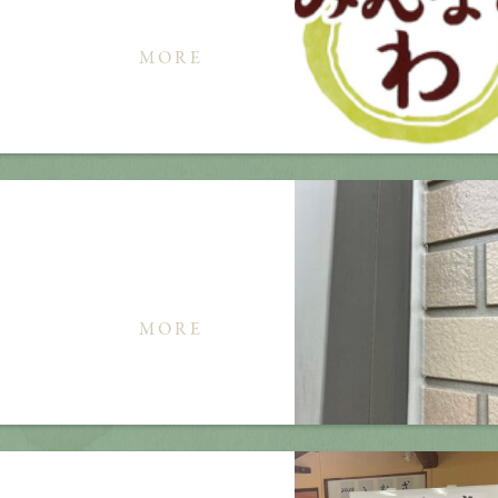
MORE
？
MORE