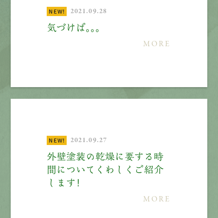
先輩インタビュー
2021.09.28
NEW!
気づけば。。。
エントリー
MORE
有
資
格
者
が、
無
料
建
物
診
断
いたします!!
0120-44-2605
営業時間 8:00−18:00 ｜
定休日 日曜・祝日
2021.09.27
NEW!
外壁塗装の乾燥に要する時
Web
お問い合わせ
間についてくわしくご紹介
します！
LINEで
お手軽相談
MORE