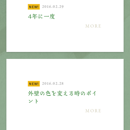
先輩インタビュー
2016.02.29
NEW!
４年に一度
エントリー
MORE
有
資
格
者
が、
無
料
建
物
診
断
いたします!!
0120-44-2605
営業時間 8:00−18:00 ｜
定休日 日曜・祝日
2016.02.28
NEW!
外壁の色を変える時のポイ
Web
お問い合わせ
ント
MORE
LINEで
お手軽相談