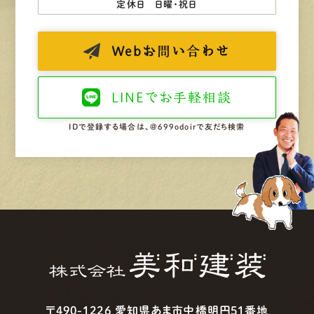
定休日 日曜・祝日
Web
お問い合わせ
LINEで
お手軽相談
IDで登録する場合は、@699odoirで友だち検索
〒490-1226 愛知県あま市中橋明円51番地