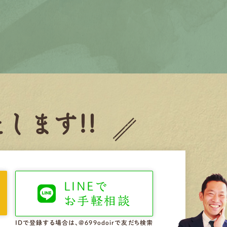
します!!
LINEで
お手軽相談
IDで登録する場合は、@699odoirで友だち検索