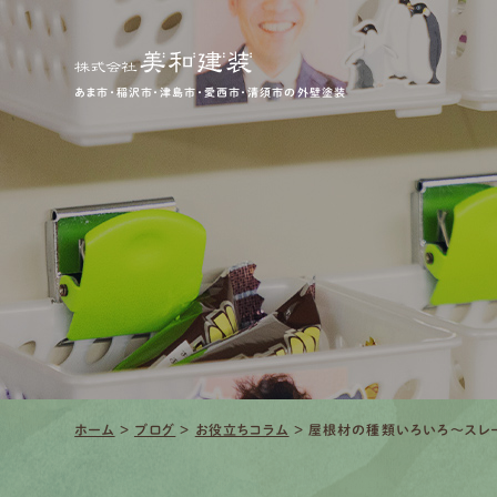
あま市・稲沢市・津島市・愛西市・清須市の外壁塗装
ホーム
>
ブログ
>
お役立ちコラム
>
屋根材の種類いろいろ～スレ