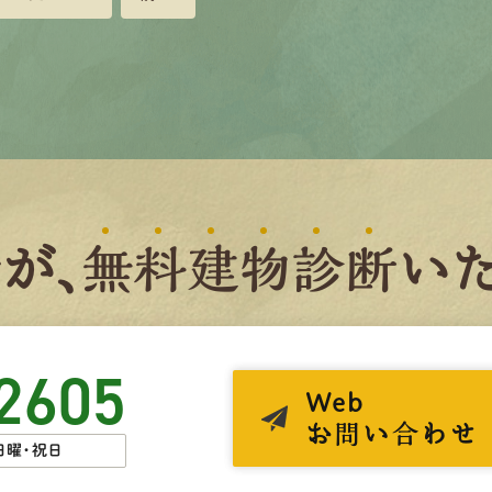
者
が、
無
料
建
物
診
断
いた
2605
Web
お問い合わせ
日曜・祝日