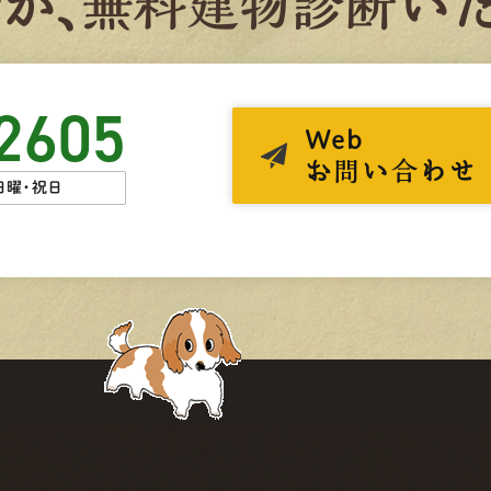
者
が、
無
料
建
物
診
断
いた
2605
Web
お問い合わせ
日曜・祝日