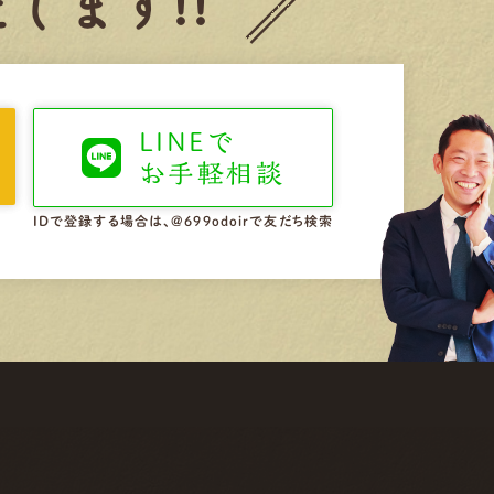
します!!
LINEで
お手軽相談
IDで登録する場合は、@699odoirで友だち検索