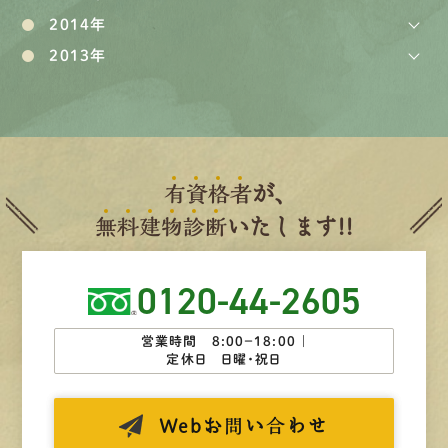
2014年
2013年
有
資
格
者
が、
無
料
建
物
診
断
いたします!!
0120-44-2605
営業時間 8:00−18:00 ｜
定休日 日曜・祝日
Web
お問い合わせ