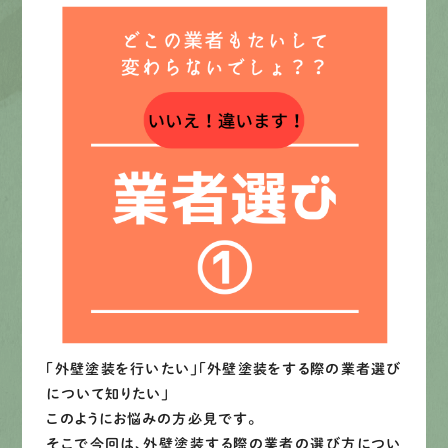
募集要項
先輩インタビュー
エントリー
有
資
格
者
が、
無
料
建
物
診
断
いたします!!
0120-44-2605
営業時間 8:00−18:00 ｜
定休日 日曜・祝日
「外壁塗装を行いたい」「外壁塗装をする際の業者選び
Web
お問い合わせ
について知りたい」
このようにお悩みの方必見です。
そこで今回は、外壁塗装する際の業者の選び方につい