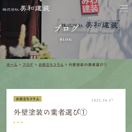
お家をきれいに
会社をきれいに
ブログ
クリーニング
BLOG
施工事例
ホーム
>
ブログ
>
お役立ちコラム
>
外壁塗装の業者選び①
口コミ・レビュー紹介
会社案内
お役立ちコラム
2021.10.17
外壁塗装の業者選び①
採用情報