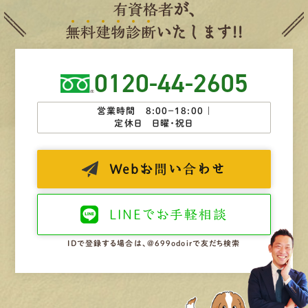
有
資
格
者
が、
無
料
建
物
診
断
いたします!!
0120-44-2605
営業時間 8:00−18:00 ｜
定休日 日曜・祝日
Web
お問い合わせ
LINEで
お手軽相談
IDで登録する場合は、@699odoirで友だち検索