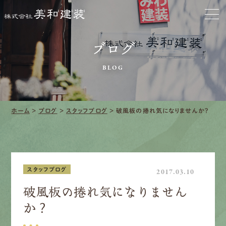
お家をきれいに
会社をきれいに
ブログ
クリーニング
BLOG
施工事例
ホーム
>
ブログ
>
スタッフブログ
>
破風板の捲れ気になりませんか？
口コミ・レビュー紹介
会社案内
スタッフブログ
2017.03.10
破風板の捲れ気になりません
採用情報
か？