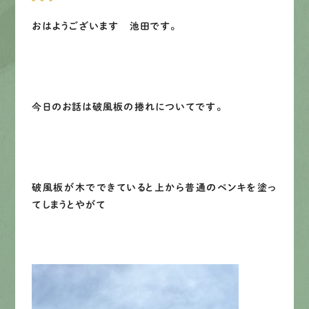
募集要項
おはようございます 池田です。
先輩インタビュー
エントリー
今日のお話は破風板の捲れについてです。
有
資
格
者
が、
無
料
建
物
診
断
いたします!!
0120-44-2605
破風板が木でできていると上から普通のペンキを塗っ
営業時間 8:00−18:00 ｜
てしまうとやがて
定休日 日曜・祝日
Web
お問い合わせ