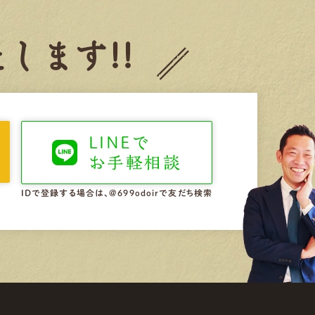
します!!
LINEで
お手軽相談
IDで登録する場合は、@699odoirで友だち検索