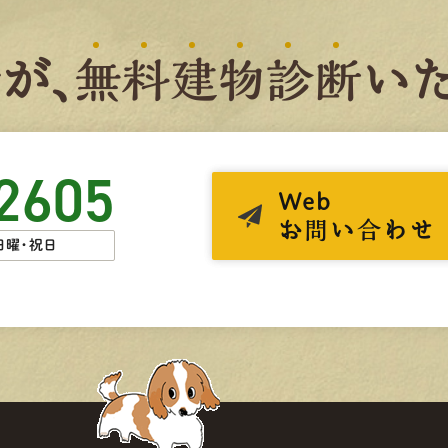
者
が、
無
料
建
物
診
断
いた
2605
Web
お問い合わせ
日曜・祝日