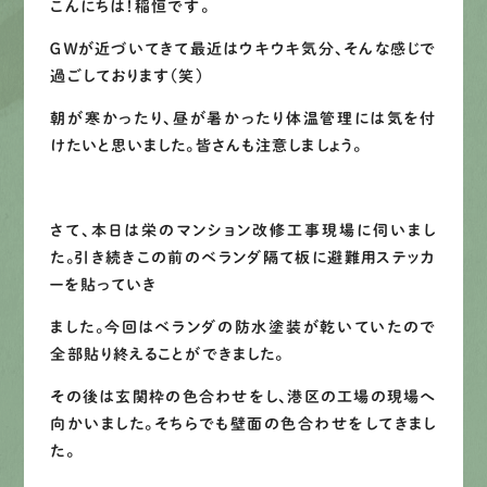
こんにちは！稲恒です。
募集要項
ＧＷが近づいてきて最近はウキウキ気分、そんな感じで
過ごしております（笑）
先輩インタビュー
朝が寒かったり、昼が暑かったり体温管理には気を付
けたいと思いました。皆さんも注意しましょう。
エントリー
さて、本日は栄のマンション改修工事現場に伺いまし
た。引き続きこの前のベランダ隔て板に避難用ステッカ
有
資
格
者
が、
無
料
建
物
診
断
いたします!!
ーを貼っていき
0120-44-2605
ました。今回はベランダの防水塗装が乾いていたので
全部貼り終えることができました。
営業時間 8:00−18:00 ｜
定休日 日曜・祝日
その後は玄関枠の色合わせをし、港区の工場の現場へ
向かいました。そちらでも壁面の色合わせをしてきまし
た。
Web
お問い合わせ