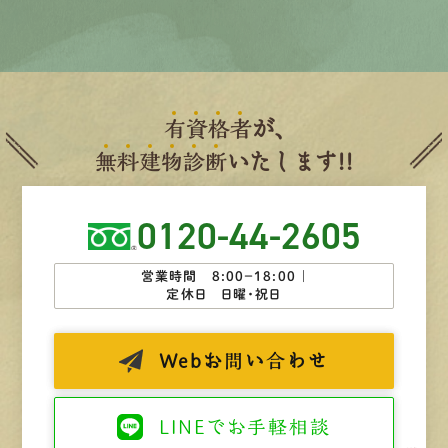
有
資
格
者
が、
無
料
建
物
診
断
いたします!!
0120-44-2605
営業時間 8:00−18:00 ｜
定休日 日曜・祝日
Web
お問い合わせ
LINEで
お手軽相談