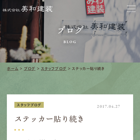
お家をきれいに
ブログ
会社をきれいに
BLOG
クリーニング
施工事例
ホーム
>
ブログ
>
スタッフブログ
>
ステッカー貼り続き
口コミ・レビュー紹介
会社案内
スタッフブログ
2017.04.27
ステッカー貼り続き
採用情報