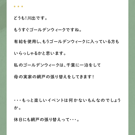
募集要項
どうも！川出です。
先輩インタビュー
もうすぐゴールデンウィークですね。
エントリー
有給を使用し、もうゴールデンウィークに入っている方も
いらっしゃるかと思います。
私のゴールデンウィークは、千葉に一泊をして
有
資
格
者
が、
無
料
建
物
診
断
いたします!!
0120-44-2605
母の実家の網戸の張り替えをしてきます！
営業時間 8:00−18:00 ｜
・・・もっと楽しいイベントは何かないもんなのでしょう
定休日 日曜・祝日
か。
休日にも網戸の張り替えって・・・。
Web
お問い合わせ