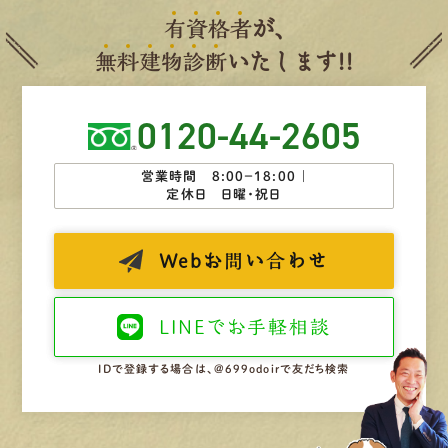
有
資
格
者
が、
無
料
建
物
診
断
いたします!!
0120-44-2605
営業時間 8:00−18:00 ｜
定休日 日曜・祝日
Web
お問い合わせ
LINEで
お手軽相談
IDで登録する場合は、@699odoirで友だち検索