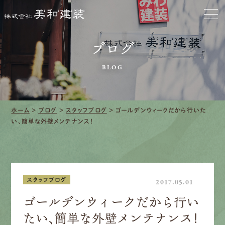
お家をきれいに
会社をきれいに
ブログ
BLOG
クリーニング
施工事例
ホーム
>
ブログ
>
スタッフブログ
>
ゴールデンウィークだから行いた
い、簡単な外壁メンテナンス！
口コミ・レビュー紹介
会社案内
スタッフブログ
2017.05.01
ゴールデンウィークだから行い
採用情報
たい、簡単な外壁メンテナンス！