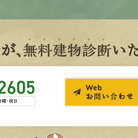
者
が、
無
料
建
物
診
断
いた
2605
Web
お問い合わせ
日曜・祝日