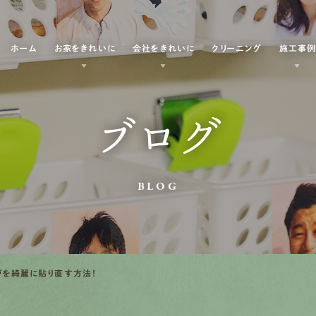
ホーム
お家をきれいに
会社をきれいに
クリーニング
施工事
ブログ
BLOG
戸を綺麗に貼り直す方法！