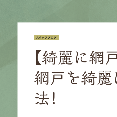
スタッフブログ
【綺麗に網
網戸を綺麗
法！