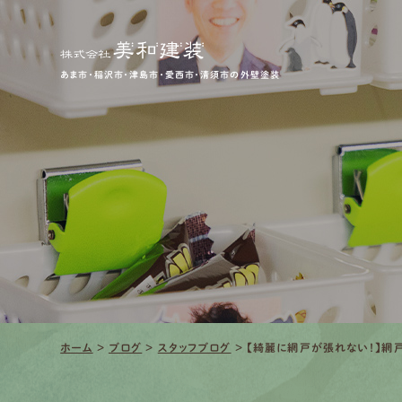
あま市・稲沢市・津島市・愛西市・清須市の外壁塗装
ホーム
>
ブログ
>
スタッフブログ
>
【綺麗に網戸が張れない！】網