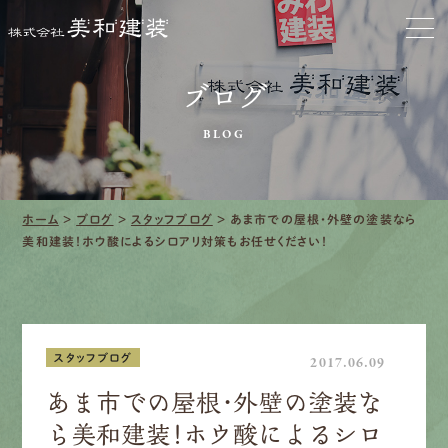
お家をきれいに
ブログ
会社をきれいに
BLOG
クリーニング
施工事例
ホーム
>
ブログ
>
スタッフブログ
>
あま市での屋根・外壁の塗装なら
美和建装！ホウ酸によるシロアリ対策もお任せください！
口コミ・レビュー紹介
会社案内
スタッフブログ
2017.06.09
あま市での屋根・外壁の塗装な
ら美和建装！ホウ酸によるシロ
採用情報