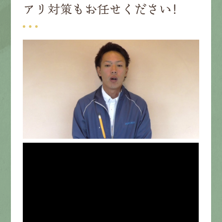
アリ対策もお任せください！
募集要項
先輩インタビュー
エントリー
有
資
格
者
が、
無
料
建
物
診
断
いたします!!
0120-44-2605
営業時間 8:00−18:00 ｜
定休日 日曜・祝日
Web
お問い合わせ