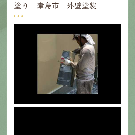
塗り 津島市 外壁塗装
募集要項
先輩インタビュー
エントリー
有
資
格
者
が、
無
料
建
物
診
断
いたします!!
0120-44-2605
営業時間 8:00−18:00 ｜
定休日 日曜・祝日
Web
お問い合わせ