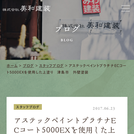
お家をきれいに
ブログ
会社をきれいに
BLOG
クリーニング
施工事例
ホーム
>
ブログ
>
スタッフブログ
>
アステックペイントプラチナＥＣコー
ト5000ＥＸを使用した上塗り 津島市 外壁塗装
口コミ・レビュー紹介
会社案内
スタッフブログ
2017.06.23
アステックペイントプラチナＥ
Ｃコート5000ＥＸを使用した上
採用情報