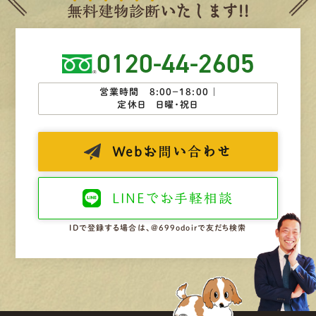
無
料
建
物
診
断
いたします!!
0120-44-2605
営業時間 8:00−18:00 ｜
定休日 日曜・祝日
Web
お問い合わせ
LINEで
お手軽相談
IDで登録する場合は、@699odoirで友だち検索