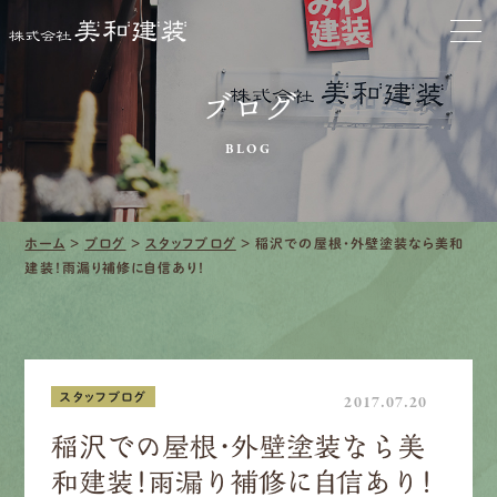
お家をきれいに
ブログ
会社をきれいに
BLOG
クリーニング
施工事例
ホーム
>
ブログ
>
スタッフブログ
>
稲沢での屋根・外壁塗装なら美和
建装！雨漏り補修に自信あり！
口コミ・レビュー紹介
会社案内
スタッフブログ
2017.07.20
稲沢での屋根・外壁塗装なら美
和建装！雨漏り補修に自信あり！
採用情報