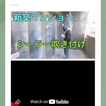
募集要項
先輩インタビュー
エントリー
有
資
格
者
が、
無
料
建
物
診
断
いたします!!
0120-44-2605
営業時間 8:00−18:00 ｜
定休日 日曜・祝日
Web
お問い合わせ