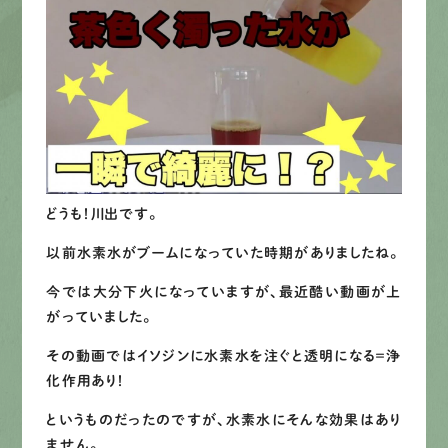
募集要項
先輩インタビュー
エントリー
有
資
格
者
が、
無
料
建
物
診
断
いたします!!
どうも！川出です。
0120-44-2605
以前水素水がブームになっていた時期がありましたね。
今では大分下火になっていますが、最近酷い動画が上
営業時間 8:00−18:00 ｜
がっていました。
定休日 日曜・祝日
その動画ではイソジンに水素水を注ぐと透明になる＝浄
化作用あり！
Web
お問い合わせ
というものだったのですが、水素水にそんな効果はあり
ません。