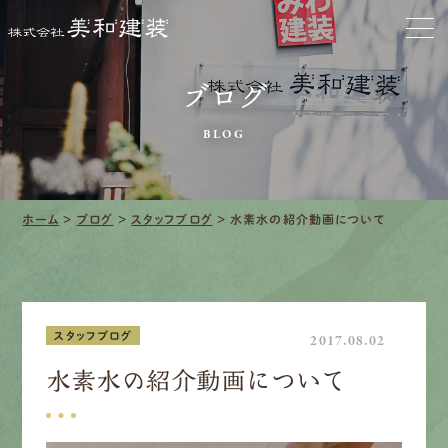
お家をきれいに
会社をきれいに
ブログ
クリーニング
BLOG
施工事例
ホーム
>
ブログ
>
スタッフブログ
>
水素水の紹介動画について
口コミ・レビュー紹介
会社案内
スタッフブログ
2017.08.02
水素水の紹介動画について
採用情報