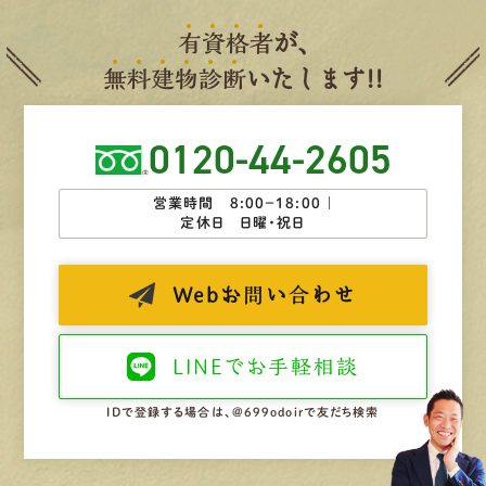
有
資
格
者
が、
無
料
建
物
診
断
いたします!!
0120-44-2605
営業時間 8:00−18:00 ｜
定休日 日曜・祝日
Web
お問い合わせ
LINEで
お手軽相談
IDで登録する場合は、@699odoirで友だち検索