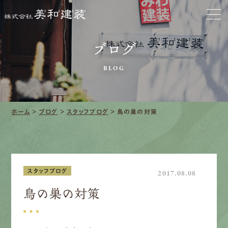
会社をきれいに
ブログ
クリーニング
BLOG
施工事例
口コミ・レビュー紹介
ホーム
>
ブログ
>
スタッフブログ
>
鳥の巣の対策
会社案内
スタッフブログ
2017.08.08
鳥の巣の対策
採用情報
募集要項