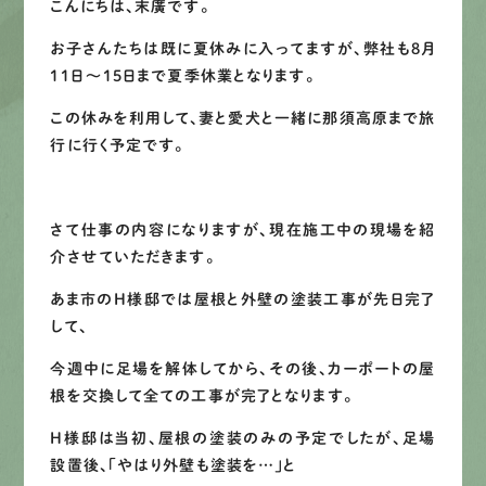
こんにちは、末廣です。
先輩インタビュー
お子さんたちは既に夏休みに入ってますが、弊社も8月
11日～15日まで夏季休業となります。
エントリー
この休みを利用して、妻と愛犬と一緒に那須高原まで旅
行に行く予定です。
有
資
格
者
が、
無
料
建
物
診
断
いたします!!
さて仕事の内容になりますが、現在施工中の現場を紹
0120-44-2605
介させていただきます。
あま市のH様邸では屋根と外壁の塗装工事が先日完了
営業時間 8:00−18:00 ｜
して、
定休日 日曜・祝日
今週中に足場を解体してから、その後、カーポートの屋
根を交換して全ての工事が完了となります。
Web
お問い合わせ
H様邸は当初、屋根の塗装のみの予定でしたが、足場
設置後、「やはり外壁も塗装を…」と
LINEで
お手軽相談