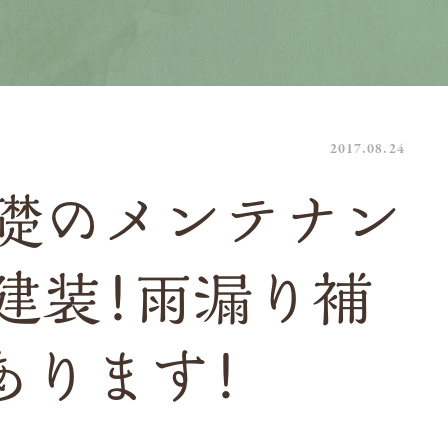
2017.08.24
礎のメンテナン
建装！雨漏り補
あります！