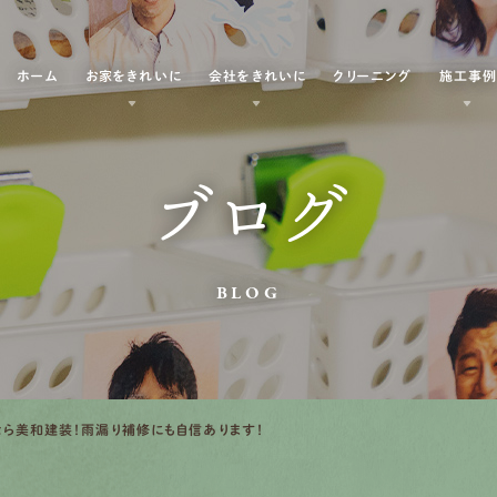
ホーム
お家をきれいに
会社をきれいに
クリーニング
施工事
ブログ
BLOG
ら美和建装！雨漏り補修にも自信あります！