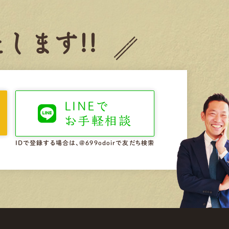
します!!
LINEで
お手軽相談
IDで登録する場合は、@699odoirで友だち検索