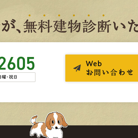
者
が、
無
料
建
物
診
断
いた
2605
Web
お問い合わせ
日曜・祝日