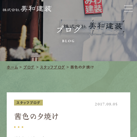
お家をきれいに
会社をきれいに
ブログ
BLOG
クリーニング
施工事例
ホーム
>
ブログ
>
スタッフブログ
>
茜色の夕焼け
口コミ・レビュー紹介
会社案内
スタッフブログ
2017.09.05
茜色の夕焼け
採用情報