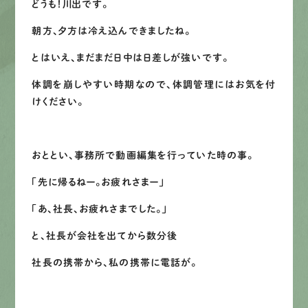
どうも！川出です。
募集要項
朝方、夕方は冷え込んできましたね。
先輩インタビュー
とはいえ、まだまだ日中は日差しが強いです。
体調を崩しやすい時期なので、体調管理にはお気を付
エントリー
けください。
有
資
格
者
が、
無
料
建
物
診
断
いたします!!
おととい、事務所で動画編集を行っていた時の事。
0120-44-2605
「先に帰るねー。お疲れさまー」
「あ、社長、お疲れさまでした。」
営業時間 8:00−18:00 ｜
定休日 日曜・祝日
と、社長が会社を出てから数分後
社長の携帯から、私の携帯に電話が。
Web
お問い合わせ