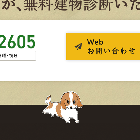
者
が、
無
料
建
物
診
断
いた
2605
Web
お問い合わせ
日曜・祝日