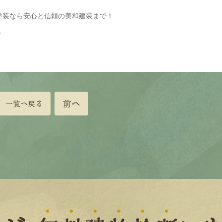
塗装なら安心と信頼の美和建装まで！
/
前へ
一覧へ戻る