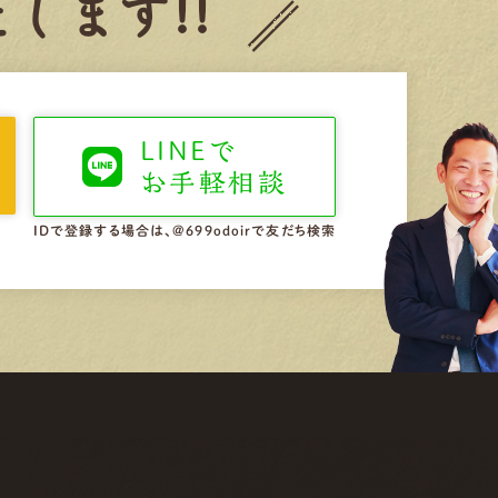
します!!
LINEで
お手軽相談
IDで登録する場合は、@699odoirで友だち検索