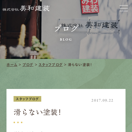
お家をきれいに
会社をきれいに
ブログ
BLOG
クリーニング
施工事例
ホーム
>
ブログ
>
スタッフブログ
>
滑らない塗装！
口コミ・レビュー紹介
会社案内
スタッフブログ
2017.09.22
滑らない塗装！
採用情報