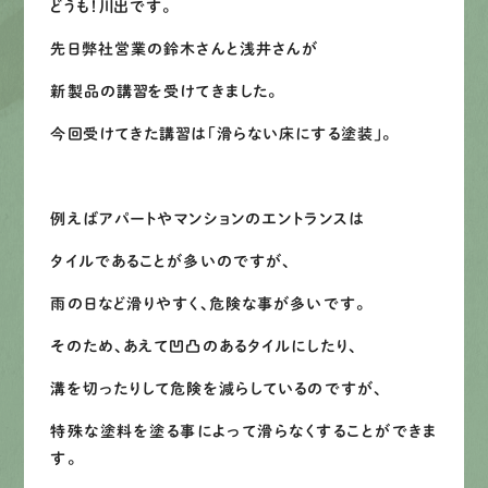
どうも！川出です。
募集要項
先日弊社営業の鈴木さんと浅井さんが
新製品の講習を受けてきました。
先輩インタビュー
今回受けてきた講習は「滑らない床にする塗装」。
エントリー
例えばアパートやマンションのエントランスは
有
資
格
者
が、
無
料
建
物
診
断
いたします!!
タイルであることが多いのですが、
0120-44-2605
雨の日など滑りやすく、危険な事が多いです。
そのため、あえて凹凸のあるタイルにしたり、
営業時間 8:00−18:00 ｜
定休日 日曜・祝日
溝を切ったりして危険を減らしているのですが、
特殊な塗料を塗る事によって滑らなくすることができま
Web
お問い合わせ
す。