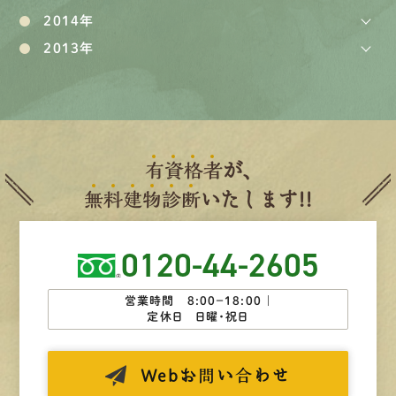
2014年
2013年
有
資
格
者
が、
無
料
建
物
診
断
いたします!!
0120-44-2605
営業時間 8:00−18:00 ｜
定休日 日曜・祝日
Web
お問い合わせ