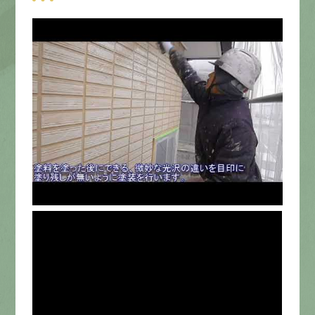
募集要項
先輩インタビュー
エントリー
有
資
格
者
が、
無
料
建
物
診
断
いたします!!
0120-44-2605
営業時間 8:00−18:00 ｜
定休日 日曜・祝日
Web
お問い合わせ