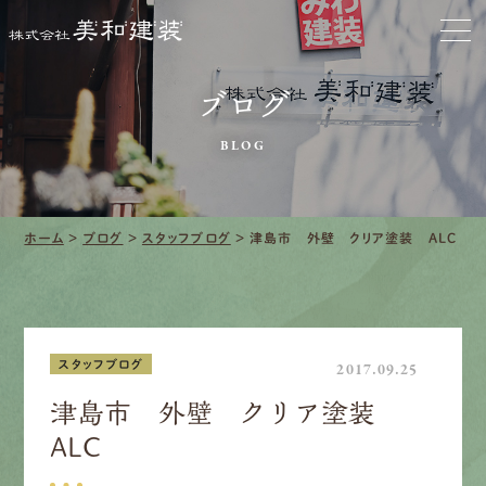
お家をきれいに
ブログ
会社をきれいに
BLOG
クリーニング
施工事例
ホーム
>
ブログ
>
スタッフブログ
>
津島市 外壁 クリア塗装 ALC
口コミ・レビュー紹介
会社案内
スタッフブログ
2017.09.25
津島市 外壁 クリア塗装
ALC
採用情報